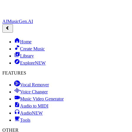
AIMusicGen.AI
Home
Create Music
Library
Explore
NEW
FEATURES
Vocal Remover
Voice Changer
Music Video Generator
Audio to MIDI
Audio
NEW
Tools
OTHER