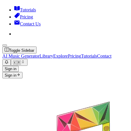
Tutorials
Pricing
Contact Us
Toggle Sidebar
AI Music Generator
Library
Explore
Pricing
Tutorials
Contact
🇰🇷
Sign in
Sign in