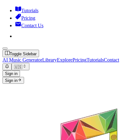
Tutorials
Pricing
Contact Us
Toggle Sidebar
AI Music Generator
Library
Explore
Pricing
Tutorials
Contact
🇺🇸
Sign in
Sign in