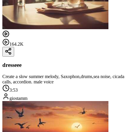
164.2K
dresseee
Create a slow summer melody, Saxophon,drums,sea ​​noise, cicada
calls, accordion. male voice
3:53
giostamm