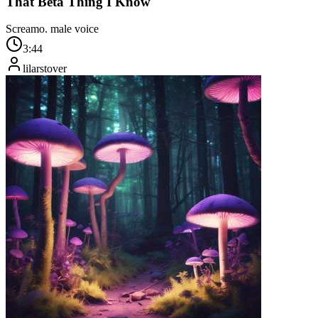
That Beta Thing I Know
Screamo. male voice
3:44
lilarstover