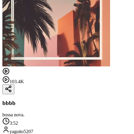
103.4K
bbbb
bossa nova.
3:52
yaguito5207