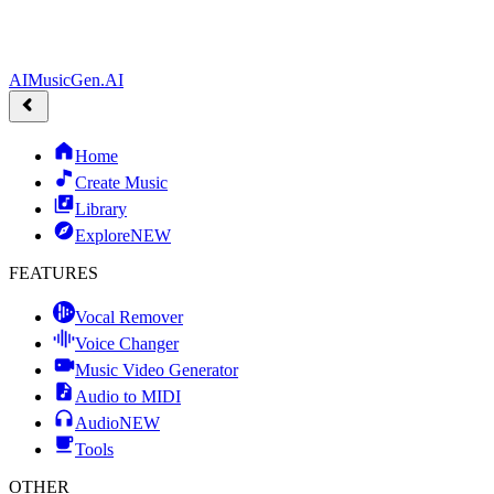
AIMusicGen.AI
Home
Create Music
Library
Explore
NEW
FEATURES
Vocal Remover
Voice Changer
Music Video Generator
Audio to MIDI
Audio
NEW
Tools
OTHER