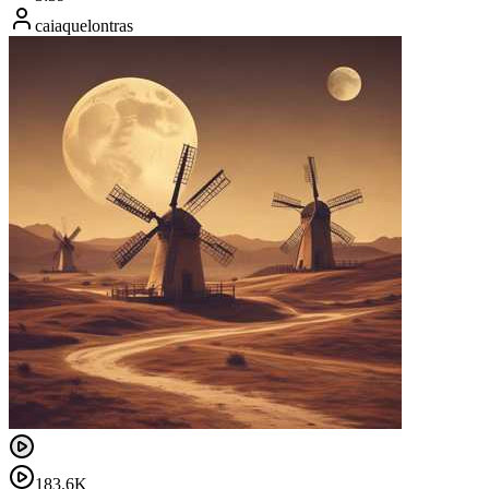
caiaquelontras
183.6K