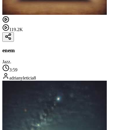
119.2K
enem
Jazz.
3:59
adrianyleticia8