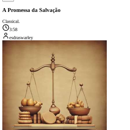
A Promessa da Salvação
Classical.
3:58
esdraswarley