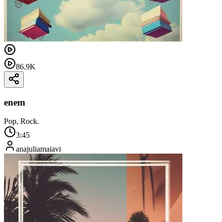
86.9K
enem
Pop, Rock.
3:45
anajuliamaiavi