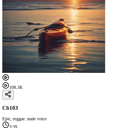
108.3K
Cb103
Epic, reggae. male voice
3:39