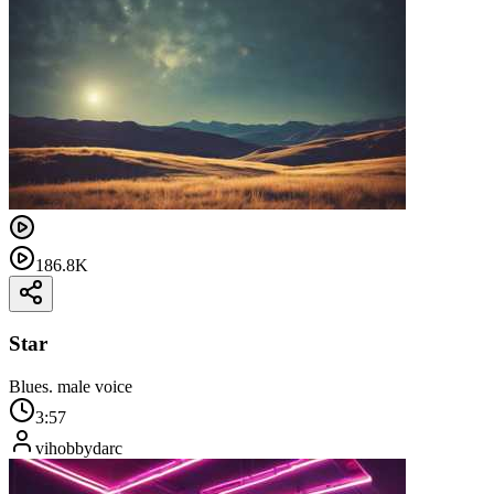
186.8K
Star
Blues. male voice
3:57
vihobbydarc